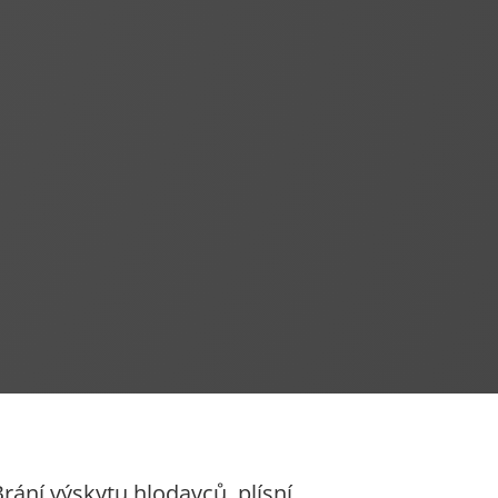

Jediní na trhu
Zabýváme se výrobou a vývojem
foukaných tepelných izolací z drceného
polyuretanu. Naše izolace TIPUR je
certifikovaná.
rání výskytu hlodavců, plísní