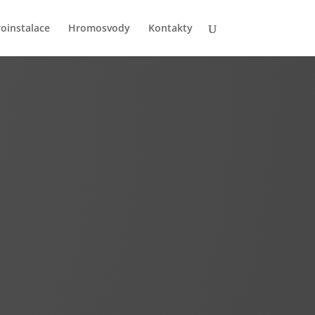
roinstalace
Hromosvody
Kontakty
b
Izolační materiál TIPUR
Tepelná izolace
TIPUR
je díky tepelně
izolačním vlastnostem polyuretanové
pěny a polystyrenu bez přítomnosti
elektrostatického náboje vhodná k
ukládání a zafoukávání horizontálních i
vertikálních dutin bez objemových
změn. Při aplikaci nevzniká
elektrostatický náboj, který má vliv na
nedokonalé uložení směsi při aplikaci.