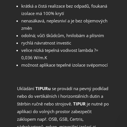
krátká a čistá realizace bez odpadů, foukaná
izolace má 100% krytí
nenasákavá, neplesniví a je bez objemových
změn
odolná; vůči škůdcům, hnilobám a plísním
rychlá návratnost investic
velice nízká tepelná vodivost lambda ?=
0,036 W/m.K
možnost aplikace tepelné izolace svépomocí
Ukládání
TIPURu
se provádí na pevný podklad
nebo do vertikálních i horizontálních dutin a
štěrbin ručně nebo strojově.
TIPUR
je nutné po
aplikaci do volných prostor zabezpečit
záklopem např. OSB, GSB, Certris,
sádrokartonů, prken, minerální izolací aj…