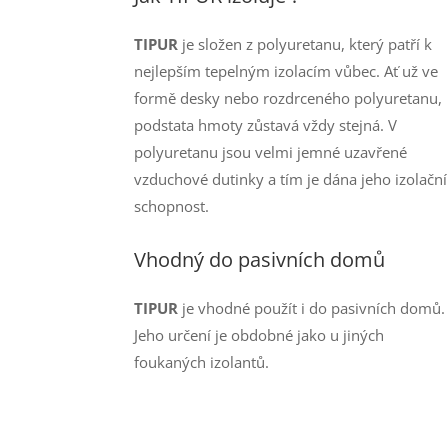
TIPUR
je složen z polyuretanu, který patří k
nejlepším tepelným izolacím vůbec. Ať už ve
formě desky nebo rozdrceného polyuretanu,
podstata hmoty zůstavá vždy stejná. V
polyuretanu jsou velmi jemné uzavřené
vzduchové dutinky a tím je dána jeho izolační
schopnost.
Vhodný do pasivních domů
TIPUR
je vhodné použít i do pasivních domů.
Jeho určení je obdobné jako u jiných
foukaných izolantů.