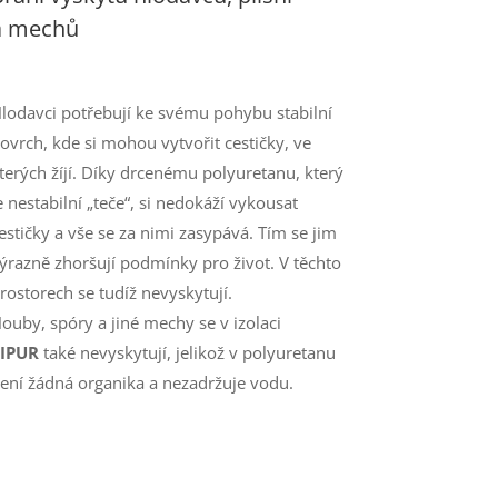
a mechů
lodavci potřebují ke svému pohybu stabilní
ovrch, kde si mohou vytvořit cestičky, ve
terých žíjí. Díky drcenému polyuretanu, který
e nestabilní „teče“, si nedokáží vykousat
estičky a vše se za nimi zasypává. Tím se jim
ýrazně zhoršují podmínky pro život. V těchto
rostorech se tudíž nevyskytují.
ouby, spóry a jiné mechy se v izolaci
IPUR
také nevyskytují, jelikož v polyuretanu
ení žádná organika a nezadržuje vodu.