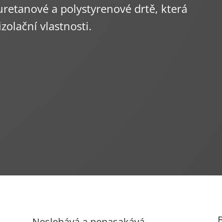
etanové a polystyrenové drtě, která
zolační vlastnosti.
B
Neslehává a nenasakává