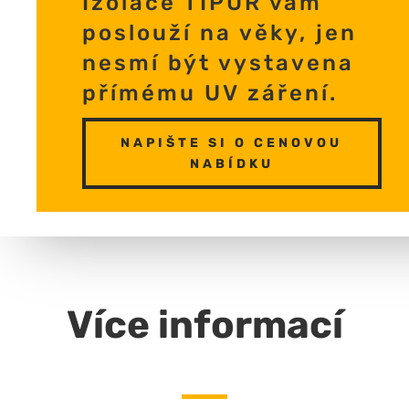
Izolace TIPUR vám
poslouží na věky, jen
nesmí být vystavena
přímému UV záření.
NAPIŠTE SI O CENOVOU
NABÍDKU
Více informací