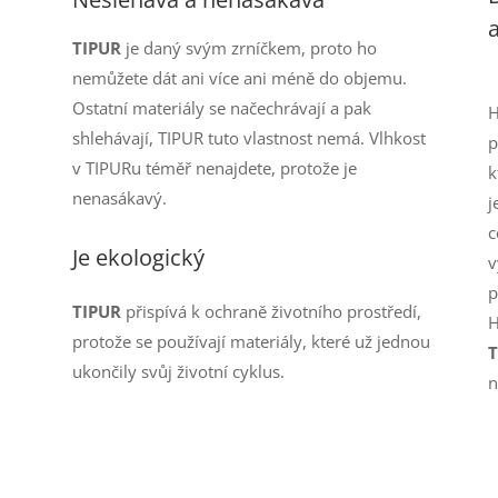
TIPUR
je daný svým zrníčkem, proto ho
nemůžete dát ani více ani méně do objemu.
Ostatní materiály se načechrávají a pak
H
shlehávají, TIPUR tuto vlastnost nemá. Vlhkost
p
v TIPURu téměř nenajdete, protože je
k
nenasákavý.
j
c
Je ekologický
v
p
TIPUR
přispívá k ochraně životního prostředí,
H
protože se používají materiály, které už jednou
T
ukončily svůj životní cyklus.
n