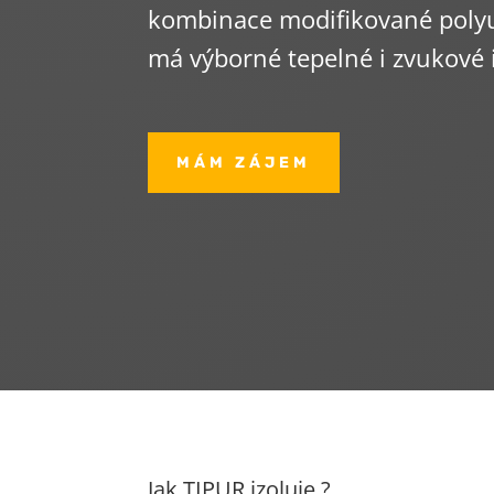
kombinace modifikované polyur
má výborné tepelné i zvukové i
MÁM ZÁJEM
Jak TIPUR izoluje ?