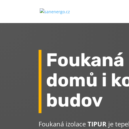
Foukaná 
domů i k
budov
Foukaná izolace
TIPUR
je tepe