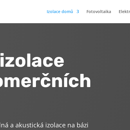
Izolace domů
Fotovoltaika
Elekt
izolace
omerčních
lná a akustická izolace na bázi