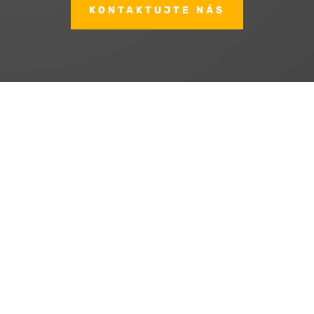
KONTAKTUJTE NÁS
Výroba a prodej tepelné
izolace TIPUR
Jsme specialisté na foukanou izolaci
TIPUR pro rodinné domy i komerční
budovy.
Elektroinstalace, hromosvody
Zajišťujeme komplexní elektroinstalaci v
rodinných domech, bytech i komerčních